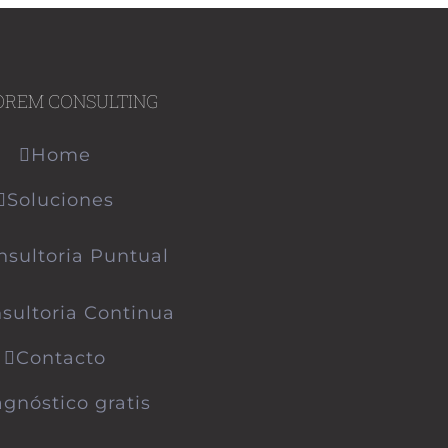
OREM CONSULTING
Home
Soluciones
nsultoria Puntual
sultoria Continua
Contacto
agnóstico gratis